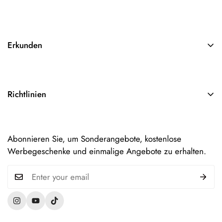
Erkunden
Suchen
Über Uns
Richtlinien
Kontakt
AGB
Impressum
Abonnieren Sie, um Sonderangebote, kostenlose
Datenschutzerklärung
Werbegeschenke und einmalige Angebote zu erhalten.
Versandinformationen
Widerruf & Rückgabe