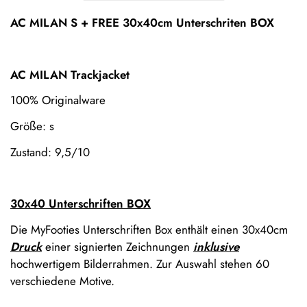
AC MILAN S + FREE 30x40cm Unterschriten BOX
AC MILAN Trackjacket
100% Originalware
Größe: s
Zustand: 9,5/10
30x40 Unterschriften BOX
Confirm your age
Die MyFooties Unterschriften Box enthält einen 30x40cm
Druck
einer signierten Zeichnungen
inklusive
Are you 18 years old or older?
hochwertigem Bilderrahmen. Zur Auswahl stehen 60
verschiedene Motive.
No, I'm not
Yes, I am