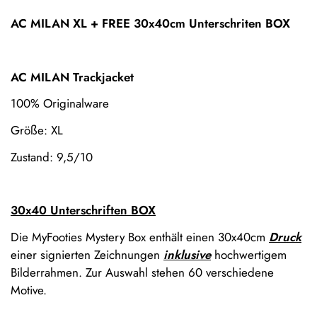
AC MILAN XL + FREE 30x40cm Unterschriten BOX
AC MILAN Trackjacket
100% Originalware
Größe: XL
Zustand: 9,5/10
30x40 Unterschriften BOX
Confirm your age
Die MyFooties Mystery Box enthält einen 30x40cm
Druck
einer signierten Zeichnungen
inklusive
hochwertigem
Are you 18 years old or older?
Bilderrahmen. Zur Auswahl stehen 60 verschiedene
Motive.
No, I'm not
Yes, I am