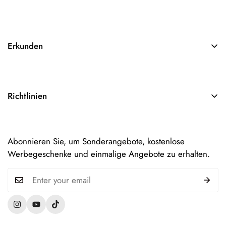
Erkunden
Suchen
Über Uns
Richtlinien
Kontakt
AGB
Impressum
Abonnieren Sie, um Sonderangebote, kostenlose
Datenschutzerklärung
Werbegeschenke und einmalige Angebote zu erhalten.
Versandinformationen
Widerruf & Rückgabe