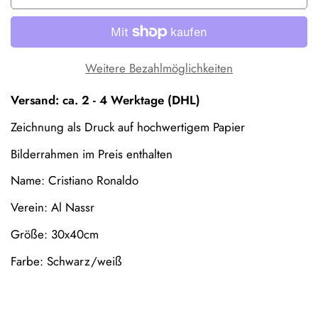
Weitere Bezahlmöglichkeiten
Versand: ca. 2 - 4 Werktage (DHL)
Confirm your age
Zeichnung als Druck auf hochwertigem Papier
Are you 18 years old or older?
Bilderrahmen im Preis enthalten
Name: Cristiano Ronaldo
No, I'm not
Yes, I am
Verein: Al Nassr
Größe: 30x40cm
Farbe: Schwarz/weiß