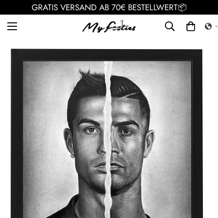
GRATIS VERSAND AB 70€ BESTELLWERT📦