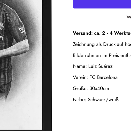
We
Versand: ca. 2 - 4 Werkt
Zeichnung als Druck auf h
Bilderrahmen im Preis entha
Name: Luiz Suárez
Verein: FC Barcelona
Größe: 30x40cm
Confirm your age
Farbe: Schwarz/weiß
Are you 18 years old or older?
No, I'm not
Yes, I am