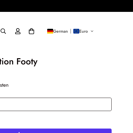
German
Euro
tion Footy
sten
In den Warenkorb