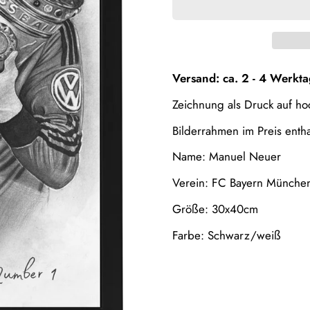
Versand: ca. 2 - 4 Werkt
Zeichnung als Druck auf 
Bilderrahmen im Preis entha
Name: Manuel Neuer
Verein: FC Bayern Münch
Größe: 30x40cm
Confirm your age
Farbe: Schwarz/weiß
Are you 18 years old or older?
No, I'm not
Yes, I am