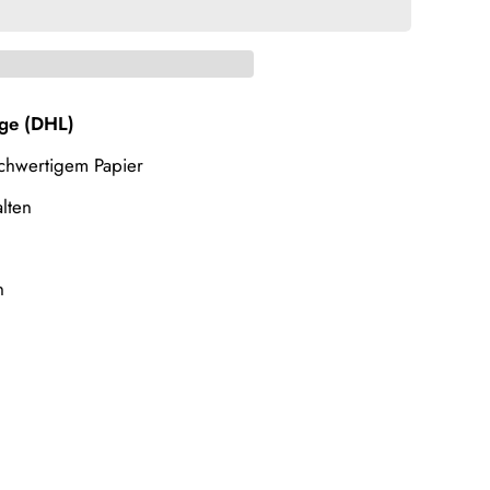
age (DHL)
hochwertigem Papier
lten
en