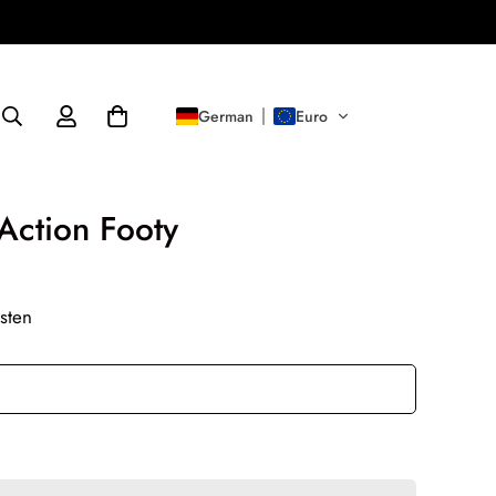
German
Euro
Action Footy
sten
In den Warenkorb