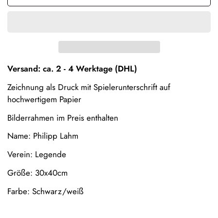
Versand: ca. 2 - 4 Werktage (DHL)
Confirm your age
Zeichnung als Druck mit Spielerunterschrift auf
hochwertigem Papier
Are you 18 years old or older?
Bilderrahmen im Preis enthalten
No, I'm not
Yes, I am
Name: Philipp Lahm
Verein: Legende
Größe: 30x40cm
Farbe: Schwarz/weiß