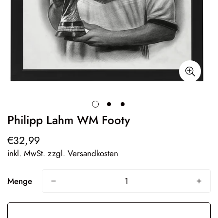
Philipp Lahm WM Footy
€32,99
Regulärer
Preis
inkl. MwSt. zzgl. Versandkosten
Menge
In den Warenkorb