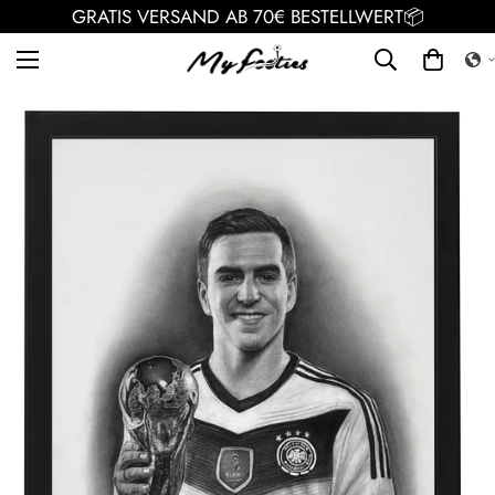
GRATIS VERSAND AB 70€ BESTELLWERT📦