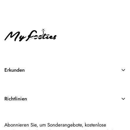
Erkunden
Suchen
Über Uns
Richtlinien
Kontakt
AGB
Impressum
Abonnieren Sie, um Sonderangebote, kostenlose
Datenschutzerklärung