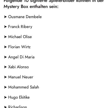
Folgende 10 signierte Spielerbilder können in der
Mystery Box enthalten sein:
➤ Ousmane Dembele
➤ Franck Ribery
➤ Michael Olise
Confirm your age
➤ Florian Wirtz
Are you 18 years old or older?
➤ Angel Di Maria
No, I'm not
Yes, I am
➤ Xabi Alonso
➤ Manuel Neuer
➤ Mohammed Salah
➤ Hugo Ekitike
➤ Richarlison